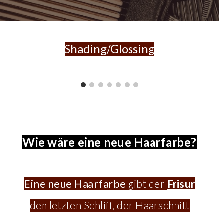
Shading/Glossing
Wie wäre eine neue Haarfarbe?
Eine neue Haarfarbe
gibt der
Frisur
den letzten Schliff,
d
er Haarschnitt