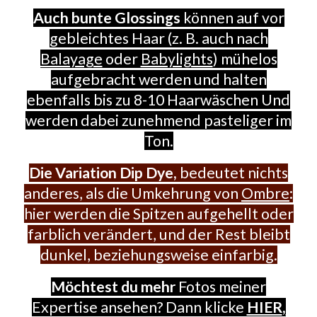
Auch bunte Glossings
können auf vor
gebleichtes Haar (z. B. auch nach
Balayage
oder
Babylights
) mühelos
aufgebracht werden und halten
ebenfalls bis zu 8-10 Haarwäschen Und
werden dabei zunehmend pasteliger im
Ton.
Die Variation Dip Dye,
bedeutet nichts
anderes, als die Umkehrung von
Ombre
:
hier werden die Spitzen aufgehellt oder
farblich verändert, und der Rest bleibt
dunkel, beziehungsweise einfarbig.
Möchtest du mehr
Fotos meiner
Expertise ansehen? Dann klicke
HIER
,