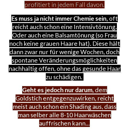
profitiert in jedem Fall davon.
Es muss ja nicht immer Chemie sein,
oft
reicht auch schon eine Intensivtönung.
Oder auch eine Balsamtönung (so Frau
noch keine grauen Haare hat). Diese hält
dann zwar nur für wenige Wochen, doch
spontane Veränderungsmöglichkeiten
nachhaltig offen, ohne das
gesunde Haar
zu schädigen.
Geht es jedoch nur darum,
dem
Goldstich entgegenzuwirken, reicht
meist auch schon ein Shading aus, dass
man selber alle 8-10 Haarwäschen
auffrischen kann...